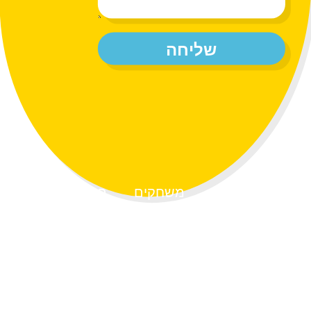
שליחה
דף הבית
משחקים
פרוייקטים
אודות
צרו קשר
054-4314704
netasiloni@gmail.com