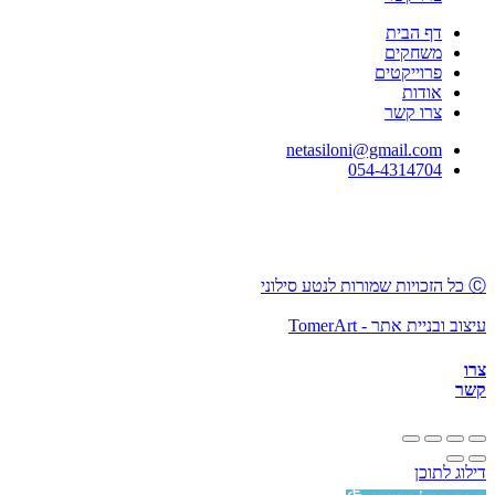
דף הבית
משחקים
פרוייקטים
אודות
צרו קשר
netasiloni@gmail.com
054-4314704
Ⓒ כל הזכויות שמורות לנטע סילוני
עיצוב ובניית אתר -
TomerArt
צרו
קשר
דילוג לתוכן