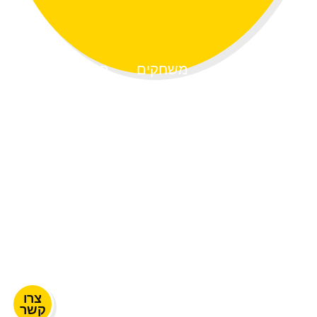
דף הבית
משחקים
פרוייקטים
אודות
צרו קשר
054-4314704
netasiloni@gmail.com
Ⓒ כל הזכויות שמורות לנטע סילוני
עיצוב ובניית אתר -
TomerArt
צרו
קשר